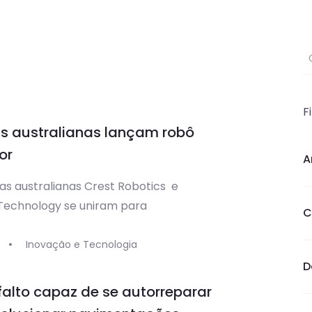
O
F
s australianas lançam robô
or
A
s australianas Crest Robotics e
 Technology se uniram para
C
r um robô para automatizar o
nto de paredes, uma das etapas mais
Inovação e Tecnologia
 da construção. A máquina, que recebeu
D
Charlotte , é capaz de erguer
alto capaz de se autorreparar
 com velocidade equivalente ao