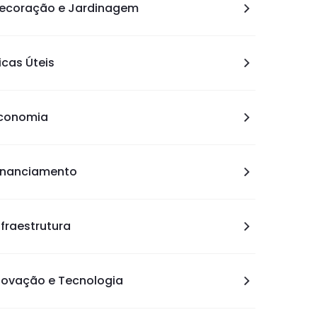
ecoração e Jardinagem
icas Úteis
conomia
inanciamento
nfraestrutura
novação e Tecnologia