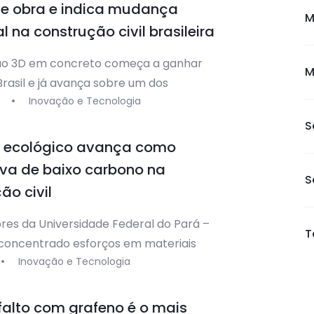
de obra e indica mudança
ivo aproximar jovens profissionais das
M
al na construção civil brasileira
ão 3D em concreto começa a ganhar
M
Brasil e já avança sobre um dos
Inovação e Tecnologia
 mais conservadores da construção
 alto padrão. A tecnologia foi aplicada
S
ira vez no país em um projeto
 ecológico avança como
l desse tipo, em Nova Lima, na Região
iva de baixo carbono na
S
ana de Belo Horizonte. O método
ão civil
a impressão automatizada […]
res da Universidade Federal do Pará –
T
concentrado esforços em materiais
Inovação e Tecnologia
m as emissões de gases do efeito
onstrução civil. Dentre os resultados,
aque o cimento geopolimérico, um tipo
alto com grafeno é o mais