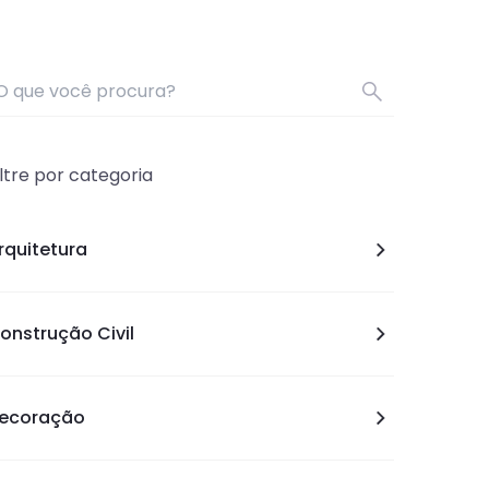
 que você procura?
Search
iltre por categoria
rquitetura
onstrução Civil
ecoração