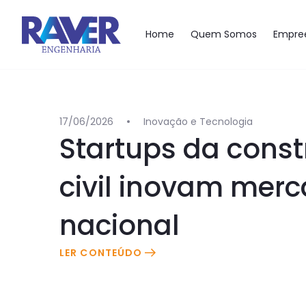
Pular para o conteúdo
Home
Quem Somos
Empre
17/06/2026
Inovação e Tecnologia
Startups da cons
civil inovam mer
nacional
LER CONTEÚDO