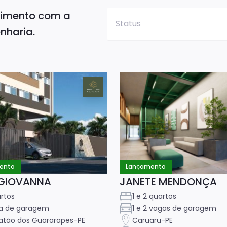
dimento com a
Status
nharia.
ento
Lançamento
 GIOVANNA
JANETE MENDONÇA
rtos
1 e 2 quartos
ga de garagem
1 e 2 vagas de garagem
atão dos Guararapes-PE
Caruaru-PE