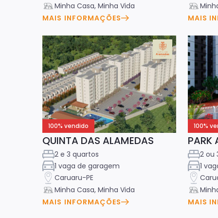
Minha Casa, Minha Vida
Minha
MAIS INFORMAÇÕES
MAIS I
100% vendido
100% ve
QUINTA DAS ALAMEDAS
PARK 
2 e 3 quartos
2 ou 
1 vaga de garagem
1 va
Caruaru-PE
Caru
Minha Casa, Minha Vida
Minha
MAIS INFORMAÇÕES
MAIS I