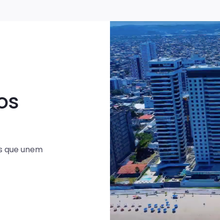
os
s que unem