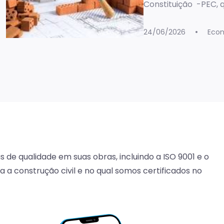
um fator decisivo p
Constituição -PEC, 
Essa […]
trabalho de 44 para
pode deflagrar um 
24/06/2026
Eco
o mercado imobiliár
momento macroecon
marcado por taxas de
setorial persistente
 de qualidade em suas obras, incluindo a ISO 9001 e o
a a construção civil e no qual somos certificados no