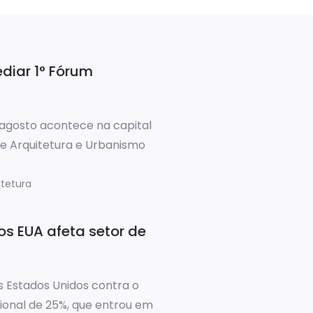
ediar 1° Fórum
 agosto acontece na capital
de Arquitetura e Urbanismo
começa à 8 h e vai acontecer
ranca, numa realização da
itetura
ulo. Serão realizados três
obre as diretrizes que irão
os EUA afeta setor de
ano de […]
s Estados Unidos contra o
cional de 25%, que entrou em