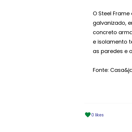
O Steel Frame 
galvanizado, e
concreto armad
e isolamento 
as paredes e o
Fonte: Casa&ja
0 likes