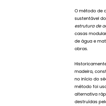
O método de c
sustentável do
estrutura de 
casas modular
de água e mate
obras.
Historicament
madeira, const
no início do s
método foi us
alternativa r
destruídas pe