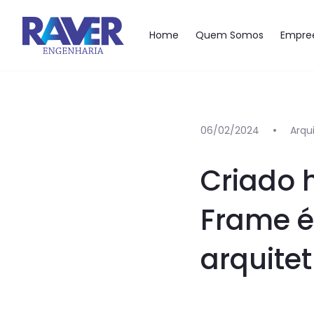
Pular para o conteúdo
Home
Quem Somos
Empre
06/02/2024
Arqu
Criado 
Frame é
arquite