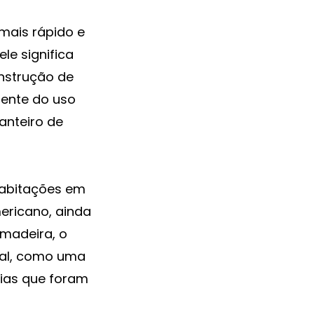
mais rápido e
le significa
nstrução de
dente do uso
anteiro de
habitações em
mericano, ainda
 madeira, o
ial, como uma
ias que foram